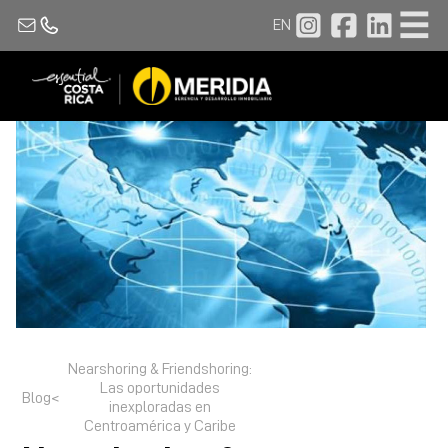
EN
Nearshoring & Friendshoring:
Las oportunidades
Blog
<
inexploradas en
Centroamérica y Caribe​